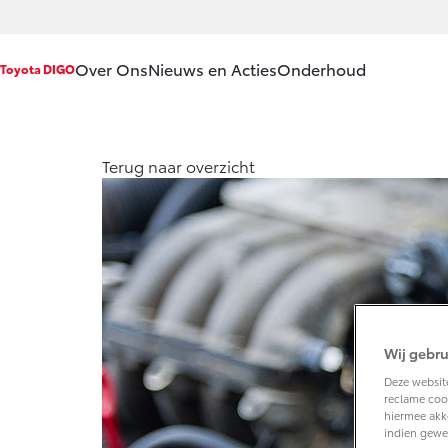
Over Ons
Nieuws en Acties
Onderhoud
Toyota DIGO
Ons bedrijf
Service & Onderh
Terug naar overzicht
Ons bedrijf
Werkplaatsafspra
Vacatures
Onderhoud op Ma
Klantbeoordelingen
APK
Contact en
Aircoservice
Route
Vakantiecheck
Wij gebru
Hybride zekerheid
Deze website
Toyota handleidin
reclame cook
hiermee akk
Toyota Service Do
indien gewe
(SIL)