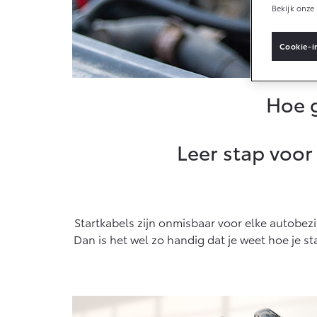
Bekijk onze 
Connected
Cookie-i
Connected Service
Hoe g
MyToyota login
MyToyota App
Abonnementen
Leer stap voor 
Multimedia
Connected check
Navigatie updates
Startkabels zijn onmisbaar voor elke autobezit
Dan is het wel zo handig dat je weet hoe je st