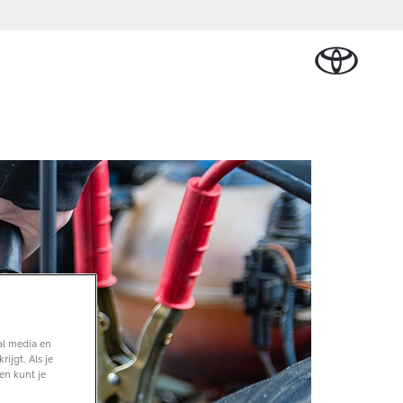
Schade melden
en & Accessoires
Werkplaatsafspraak
len
maken
res
Contact en route
al media en
ijgt. Als je
en kunt je