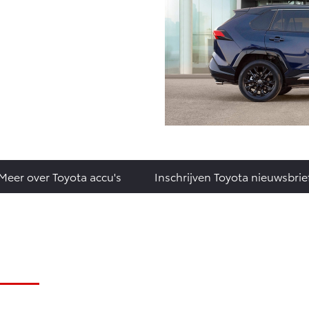
Meer over Toyota accu's
Inschrijven Toyota nieuwsbrie