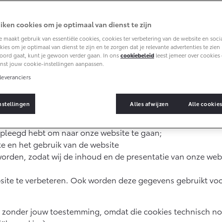
iken cookies om je optimaal van dienst te zijn
okie is een klein bestand dat verstuurd wordt door een inte
 maakt gebruik van essentiële cookies, cookies ter verbetering van de website en soci
ies om je optimaal van dienst te zijn en te zorgen dat je relevante advertenties te zien kr
t bijvoorbeeld gegevens bij van de wijze waarop je onze we
s
oord gaat, kunt je gewoon verder gaan. In ons
cookiebeleid
leest jemeer over cookies 
eeste cookies zorgen ervoor dat onze website goed werkt en 
nst jouw cookie-instellingen aanpassen.
leveranciers
ei soorten cookies. Onze cookies houden de volgende gegev
nstellingen
Alles afwijzen
Alle cookie
 webbrowser;
 website mogelijk te maken;
adpleegd hebt om naar onze website te gaan;
te en het gebruik van de website
worden, zodat wij de inhoud en de presentatie van onze we
ite te verbeteren. Ook worden deze gegevens gebruikt vo
zonder jouw toestemming, omdat die cookies technisch noo