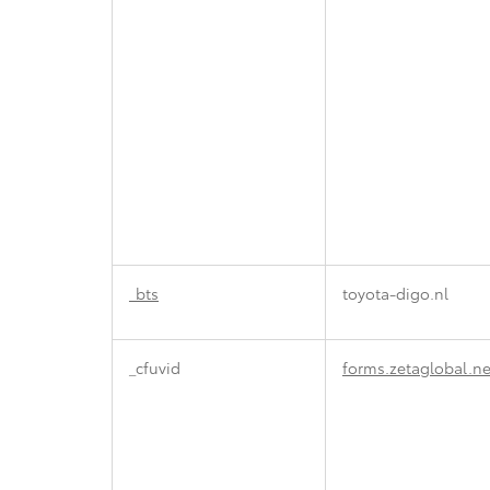
_bts
toyota-digo.nl
_cfuvid
forms.zetaglobal.ne