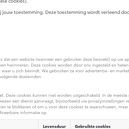
ële cookies).
wij jouw toestemming. Deze toestemming wordt verleend doo
ens dat een website (wanneer een gebruiker deze bezoekt) op uw a
unnen herinneren. Deze cookies worden door ons ingesteld en heten
n waar u zich bevindt. We gebruiken ze voor advertentie- en marke
 volgende doeleinden:
iet. Deze cookies kunnen niet worden uitgeschakeld. In de meeste 
zen een dienst aanvraagt, bijvoorbeeld uw privacyinstellingen reg
kies te blokkeren of om u voor deze cookies te waarschuwen, maar
ficeerbare informatie op.
Levensduur
Gebruikte cookies