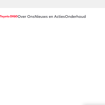
Over Ons
Nieuws en Acties
Onderhoud
Toyota DIGO
Ons bedrijf
Service & Onderh
Ons bedrijf
Werkplaatsafspra
Vacatures
Onderhoud op Ma
Klantbeoordelingen
APK
Contact en
Aircoservice
Route
Vakantiecheck
Hybride zekerheid
Toyota handleidin
Toyota Service Do
(SIL)