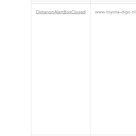
Strikt
OptanonAlertBoxClosed
www.toyota-digo.nl
noodzakelijke
cookies