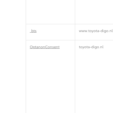
_bts
www.toyota-digo.nl
OptanonConsent
toyota-digo.nl