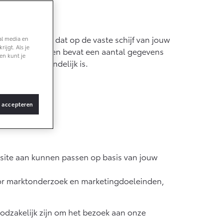
rnetserver en dat op de vaste schijf van jouw
al media en
ijgt. Als je
bsite bezoekt en bevat een aantal gegevens
en kunt je
gebruiksvriendelijk is.
ens bij:
s accepteren
bsite aan kunnen passen op basis van jouw
or marktonderzoek en marketingdoeleinden,
dzakelijk zijn om het bezoek aan onze