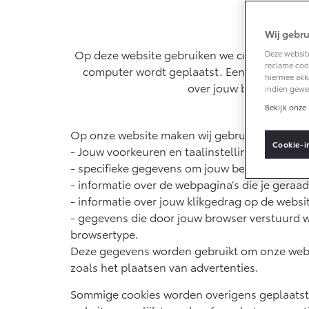
Wij gebru
Connected
Op deze website gebruiken we cookies. Een co
Deze website
reclame cook
computer wordt geplaatst. Een cookie houd
Connected Service
hiermee akk
over jouw bezoek. De m
indien gewe
MyToyota login
Bekijk onze 
MyToyota App
Op onze website maken wij gebruik van allerl
Abonnementen
Cookie-i
- Jouw voorkeuren en taalinstellingen van je
Multimedia
- specifieke gegevens om jouw bezoek aan de
- informatie over de webpagina’s die je gera
Connected check
- informatie over jouw klikgedrag op de websi
Navigatie updates
- gegevens die door jouw browser verstuurd 
browsertype.
Deze gegevens worden gebruikt om onze webs
zoals het plaatsen van advertenties.
Sommige cookies worden overigens geplaatst 