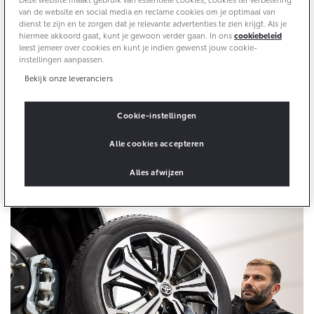
Aircoservice
van de website en social media en reclame cookies om je optimaal van
dienst te zijn en te zorgen dat je relevante advertenties te zien krijgt. Als je
Vakantiecheck
Contact en route
hiermee akkoord gaat, kunt je gewoon verder gaan. In ons
cookiebeleid
Hybride zekerheidscontrole
leest jemeer over cookies en kunt je indien gewenst jouw cookie-
Originele Toyota accessoires maken je Toyota nog
instellingen aanpassen.
Toyota handleidingen
mooier, persoonlijker en functioneler. Alle accessoires
Bekijk onze leveranciers
Toyota Service Documentatie (SIL)
zijn uitgebreid getest onder de zwaarste
omstandigheden. Hierdoor zijn kwaliteit en
Cookie-instellingen
betrouwbaarheid in alle situaties gegarandeerd. Toyota
Schade & Garantie
heeft een divers aanbod accessoires voor elk model
Alle cookies accepteren
van alle generaties. Het design van onze accessoires is
Toyota Pechhulp
Alles afwijzen
perfect afgestemd op je Toyota.
Schade & Glasherstel
Toyota fabrieksgarantie
10 jaar Toyota garantie
10 jaar batterijgarantie
Onderdelen & Accessoires