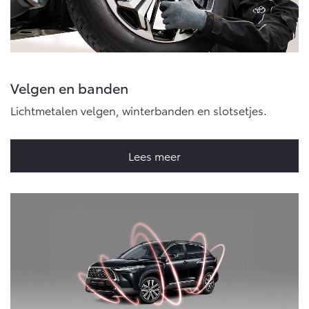
Onderdelen
Accessoires
Banden
Velgen en banden
Connected
Lichtmetalen velgen, winterbanden en slotsetjes.
Connected Services
Lees meer
MyToyota login
MyToyota App
Abonnementen
Multimedia
Connected check
Navigatie updates