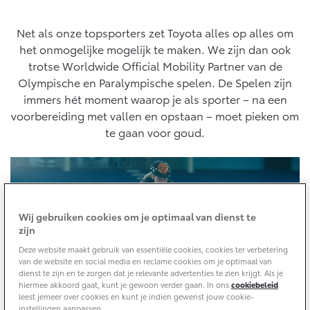
Aircoservice
Vakantiecheck
Contact en route
Net als onze topsporters zet Toyota alles op alles om
Hybride zekerheidscontrole
het onmogelijke mogelijk te maken. We zijn dan ook
Toyota handleidingen
trotse Worldwide Official Mobility Partner van de
Olympische en Paralympische spelen. De Spelen zijn
Toyota Service Documentatie (SIL)
immers hét moment waarop je als sporter – na een
voorbereiding met vallen en opstaan – moet pieken om
Schade & Garantie
te gaan voor goud.
Toyota Pechhulp
Schade & Glasherstel
Toyota fabrieksgarantie
Wij gebruiken cookies om je optimaal van dienst te
10 jaar Toyota garantie
zijn
10 jaar batterijgarantie
Deze website maakt gebruik van essentiële cookies, cookies ter verbetering
van de website en social media en reclame cookies om je optimaal van
dienst te zijn en te zorgen dat je relevante advertenties te zien krijgt. Als je
hiermee akkoord gaat, kunt je gewoon verder gaan. In ons
cookiebeleid
Onderdelen & Accessoires
leest jemeer over cookies en kunt je indien gewenst jouw cookie-
instellingen aanpassen.