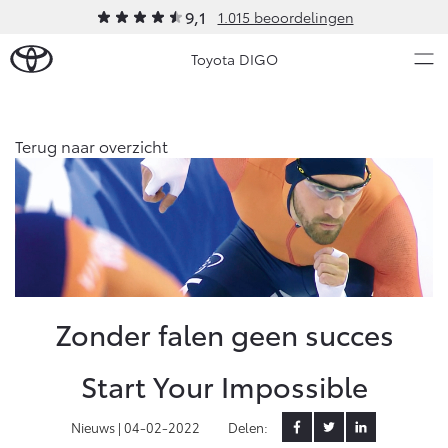
9,1
1.015 beoordelingen
Toyota DIGO
Over Ons
Terug naar overzicht
Nieuws en Acties
Ons bedrijf
Ons bedrijf
Onderhoud
Vacatures
Klantbeoordelingen
Service & Onderhoud
Werkplaatsafspraak maken
Zonder falen geen succes
Contact en Route
Werkplaatsafspraak
Start Your Impossible
Contact en Route
Onderhoud op Maat
APK
Nieuws |
04-02-2022
Delen:
Schade melden